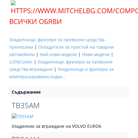
ВСИЧКИ ОБЯВИ
Хладилници, фризери за превозни средства-
преносими
|
Охладители за престой на товарни
автомобили
|
Най-нови модели
|
Нови модели
|
LiONCooler
|
Хладилници, фризери за превозни
средства-вграждане
|
Хладилници и фризери за
кемпери,каравани,лодки...
Съдържание
TB35AM
Хладилник за вграждане на VOLVO EURO6