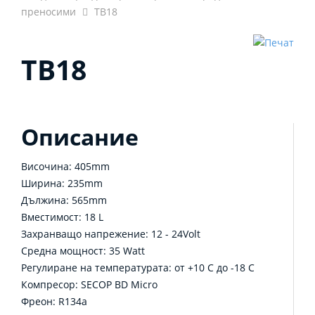
преносими
TB18
TB18
Описание
Височина
: 405mm
Ширина
: 235mm
Дължина
: 565mm
Вместимост
: 18 L
Захранващо напрежение
: 12 - 24Volt
Средна мощност
: 35 Watt
Регулиране на температурата
: от +10 C до -18 С
Компресор
: SECOP BD Micro
Фреон
: R134a